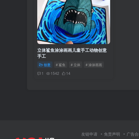
立体鲨鱼涂涂画画儿童手工动物创意
手工
创意
# 鲨鱼
# 立体
# 涂涂画画
1
1542
14
友链申请
免责声明
广告合