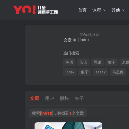
首页
课程
其他
开启精彩搜索
文章
热门搜索
英语
阅读
思维
猴子
老
index
猴子'
11112
马里奥
文章
用户
版块
帖子
搜索[
index
]，共找到
1
个文章