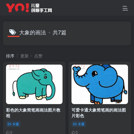
大象的画法
共7篇
排序
更新
点赞
彩色的大象简笔画画法图片教
可爱卡通大象简笔画的画法图
程
片彩色
卡通
卡通
0
0