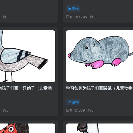
动物
0
0
1795
0
为孩子们画一只鸽子（儿童动
学习如何为孩子们画鼹鼠（儿童动物
动物
0
0
379
0