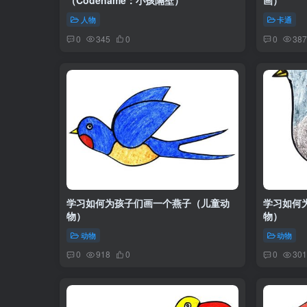
（Codename：小孩隔壁）
画）
人物
卡通
0
345
0
0
387
学习如何为孩子们画一个燕子（儿童动
学习如何
物）
物）
动物
动物
0
918
0
0
301