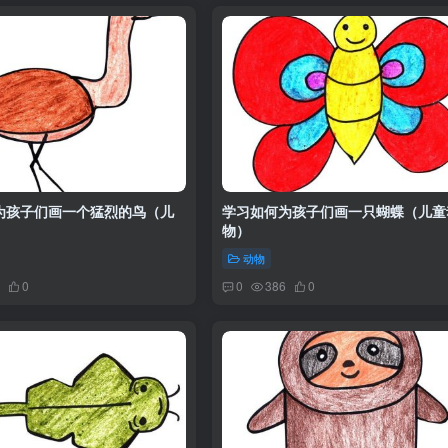
为孩子们画一个猛烈的鸟（儿
学习如何为孩子们画一只蝴蝶（儿童
物）
动物
0
0
386
0