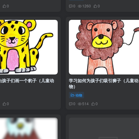
0
0
1260
0
为孩子们画一个豹子（儿童动
学习如何为孩子们吸引狮子（儿童动
物）
动物
0
0
514
0