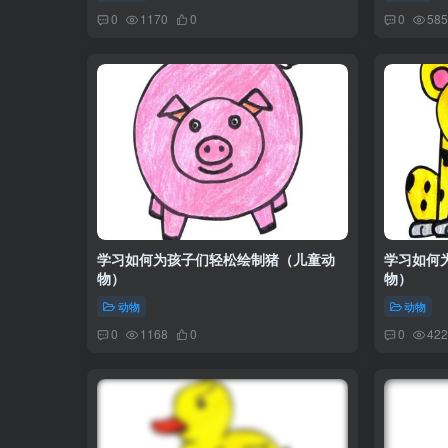
0
1170
0
0
585
学习如何为孩子们轻松绘制猪（儿童动
学习如何
物）
物）
动物
动物
0
1168
0
0
422