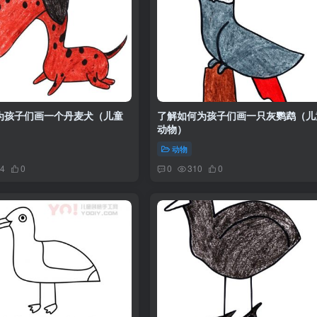
为孩子们画一个丹麦犬（儿童
了解如何为孩子们画一只灰鹦鹉（儿
动物）
动物
4
0
0
310
0