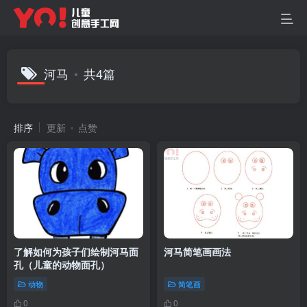
河马
共4篇
排序
更新
点赞
了解如何为孩子们绘制河马面
河马简笔画画法
孔（儿童的动物面孔）
动物
简笔画
0
0