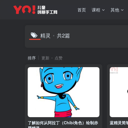
首页
课程
其他
精灵
共2篇
排序
更新
点赞
了解如何从阿拉丁（Chibi角色）绘制赤
蓝精灵简