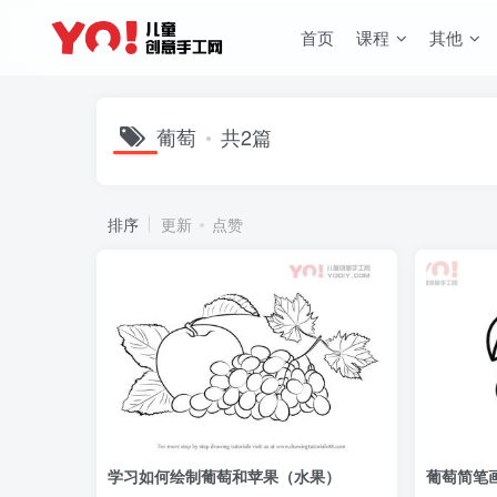
首页
课程
其他
葡萄
共2篇
排序
更新
点赞
学习如何绘制葡萄和苹果（水果）
葡萄简笔