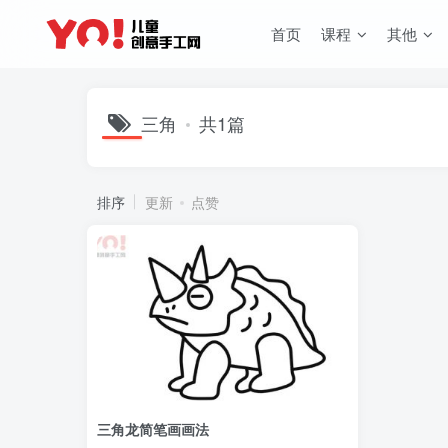
首页
课程
其他
三角
共1篇
排序
更新
点赞
三角龙简笔画画法