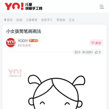
首页
其他
儿童教育
创意手工
简笔画
正文
小女孩简笔画画法
YODIY
关注
5年前发布
0
2351
0