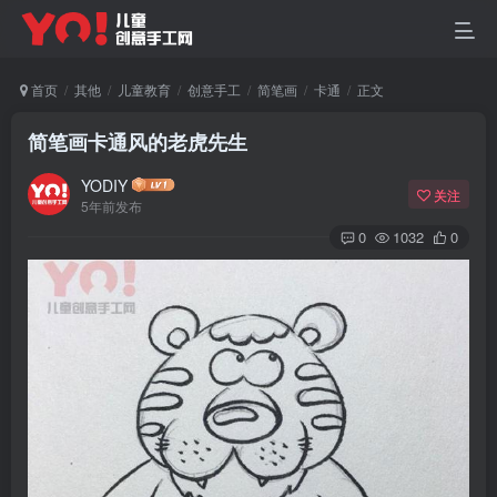
首页
其他
儿童教育
创意手工
简笔画
卡通
正文
简笔画卡通风的老虎先生
YODIY
关注
5年前发布
0
1032
0