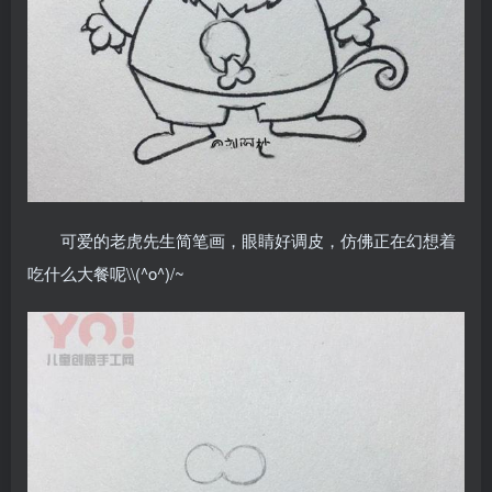
可爱的老虎先生简笔画，眼睛好调皮，仿佛正在幻想着
吃什么大餐呢\\(^o^)/~