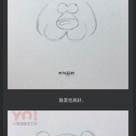
脸蛋也画好。