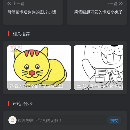
上一篇
下一篇
简笔画卡通狗狗的图片步骤
简笔画超可爱的卡通小兔子
相关推荐
趴着的可爱小猫简笔画画法图片教程
土
评论
抢沙发
欢迎您留下宝贵的见解！
提交