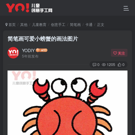
首页
其他
儿童教育
创意手工
简笔画
卡通
正文
简笔画可爱小螃蟹的画法图片
YODIY
关注
5年前发布
0
1205
0