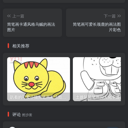
上一篇
下一篇
简笔画卡通风格乌贼的画法
简笔画可爱长颈鹿的画法图
图片
片彩色
相关推荐
趴着的可爱小猫简笔画画法图片教程
土
评论
抢沙发