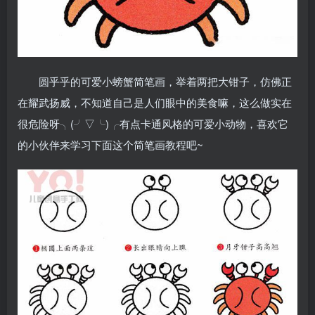
圆乎乎的可爱小螃蟹简笔画，举着两把大钳子，仿佛正
在耀武扬威，不知道自己是人们眼中的美食嘛，这么做实在
很危险呀╮(╯▽╰)╭有点卡通风格的可爱小动物，喜欢它
的小伙伴来学习下面这个简笔画教程吧~