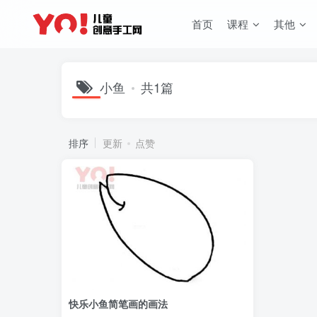
首页
课程
其他
小鱼
共1篇
排序
更新
点赞
快乐小鱼简笔画的画法