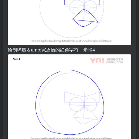
绘制嘴唇＆amp;宽眉眉的红色字符。步骤4