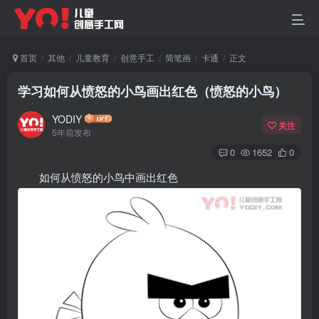
首页
其他
儿童教育
创意手工
简笔画
卡通
正文
学习如何从愤怒的小鸟画出红色（愤怒的小鸟）
YODIY
关注
5年前发布
0
1652
0
如何从愤怒的小鸟中画出红色