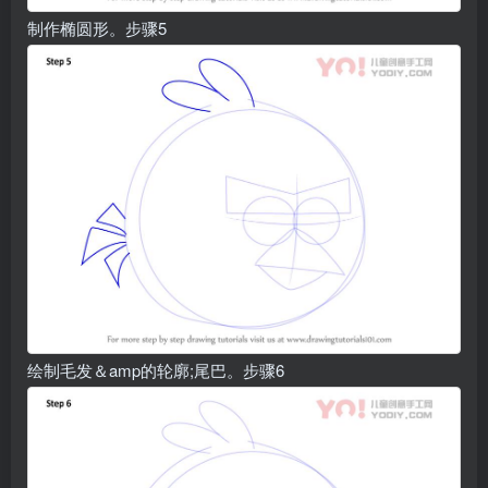
制作椭圆形。步骤5
绘制毛发＆amp的轮廓;尾巴。步骤6