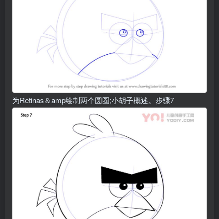
为Retinas＆amp绘制两个圆圈;小胡子概述。步骤7