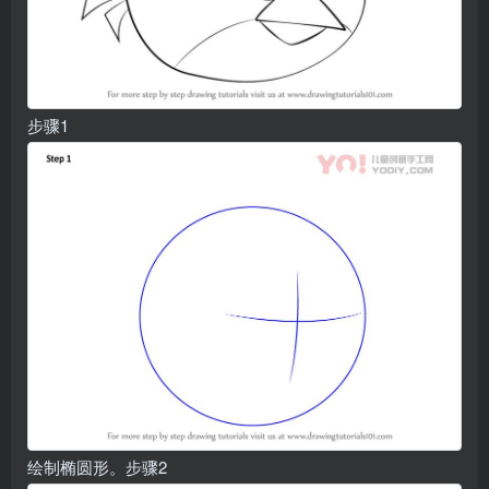
步骤1
绘制椭圆形。步骤2