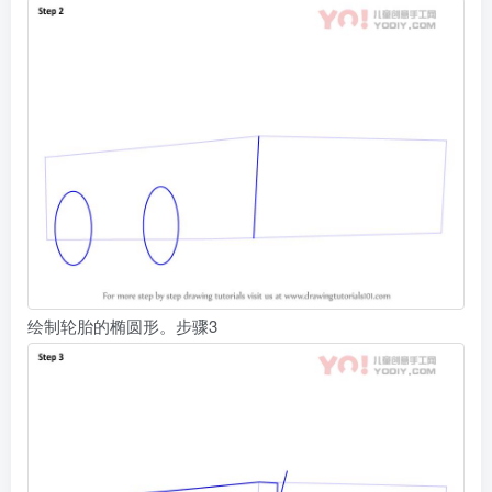
绘制轮胎的椭圆形。步骤3