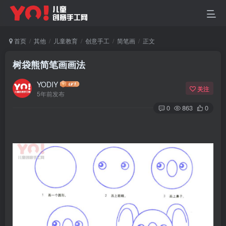
首页
其他
儿童教育
创意手工
简笔画
正文
树袋熊简笔画画法
YODIY
关注
5年前发布
0
863
0