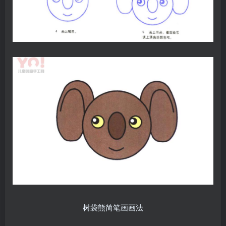
树袋熊简笔画画法