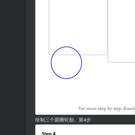
绘制三个圆圈轮胎。第4步