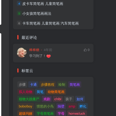
皮卡车简笔画 儿童简笔画
4
小女孩简笔画画法
5
卡车简笔画 儿童简笔画 汽车简笔画
6
最近评论
棒棒糖
4年前
0
学习到了！
标签云
步骤
卡通
步骤教程
绘制
简笔画
拟人动物
简笔
动物简笔画
植物大战僵尸
戏剧
chibi
孩子
如何
boboiboy
愤怒的小鸟
隔壁
amp
孵化
超级玛丽
字母简笔画
字母
homestuck