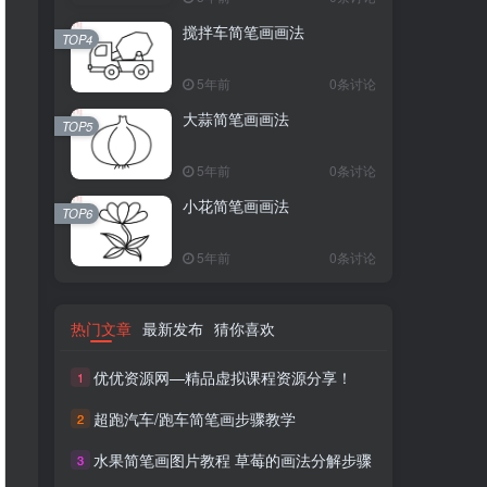
搅拌车简笔画画法
TOP4
5年前
0条讨论
大蒜简笔画画法
TOP5
5年前
0条讨论
小花简笔画画法
TOP6
5年前
0条讨论
热门文章
最新发布
猜你喜欢
优优资源网—精品虚拟课程资源分享！
1
超跑汽车/跑车简笔画步骤教学
2
水果简笔画图片教程 草莓的画法分解步骤
3