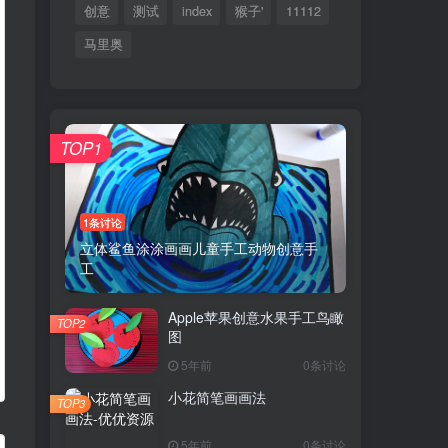
创意
测试
index
猴子'
11112
马里奥
TOP1
1条讨论
立体鲨鱼涂涂画画儿童手工动物创意手
工
Apple苹果创意水果手工鸟瞰
TOP2
图
5年前
0条讨论
小花简笔画画法
TOP3
5年前
0条讨论