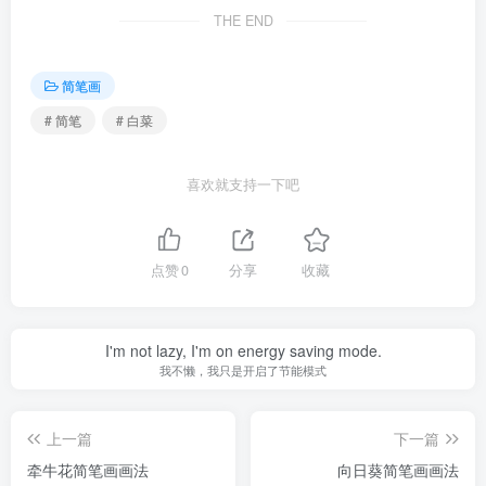
THE END
简笔画
# 简笔
# 白菜
喜欢就支持一下吧
点赞
0
分享
收藏
I'm not lazy, I'm on energy saving mode.
我不懒，我只是开启了节能模式
上一篇
下一篇
牵牛花简笔画画法
向日葵简笔画画法