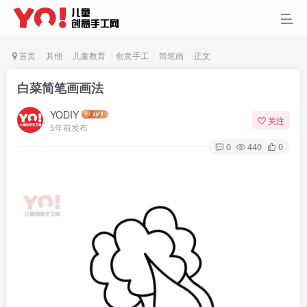
首页
其他
儿童教育
创意手工
简笔画
正文
白菜简笔画画法
YODIY
关注
5年前发布
0
440
0