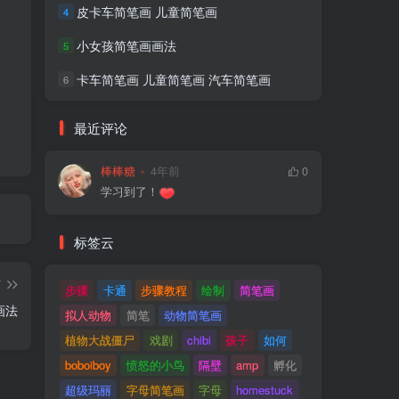
皮卡车简笔画 儿童简笔画
4
小女孩简笔画画法
5
卡车简笔画 儿童简笔画 汽车简笔画
6
最近评论
棒棒糖
4年前
0
学习到了！
标签云
篇
步骤
卡通
步骤教程
绘制
简笔画
画法
拟人动物
简笔
动物简笔画
植物大战僵尸
戏剧
chibi
孩子
如何
boboiboy
愤怒的小鸟
隔壁
amp
孵化
超级玛丽
字母简笔画
字母
homestuck