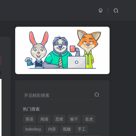
开启精彩搜索
热门搜索
英语
阅读
思维
猴子
老虎
boboiboy
内容
视频
手工