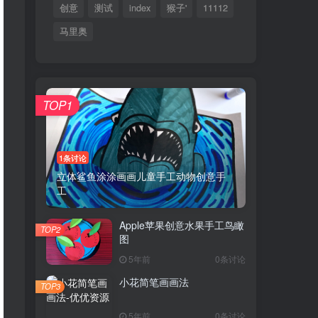
创意
测试
index
猴子'
11112
马里奥
TOP1
1条讨论
立体鲨鱼涂涂画画儿童手工动物创意手
工
Apple苹果创意水果手工鸟瞰
TOP2
图
5年前
0条讨论
小花简笔画画法
TOP3
5年前
0条讨论