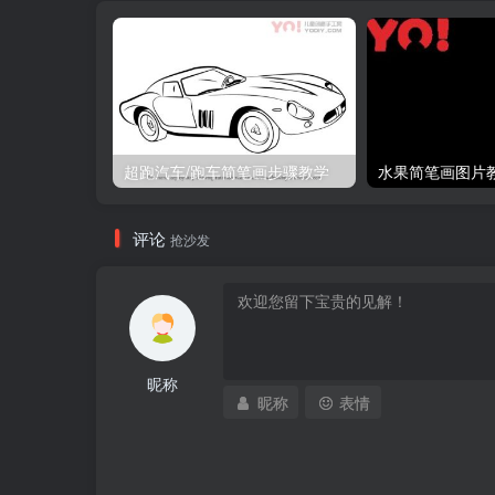
超跑汽车/跑车简笔画步骤教学
评论
抢沙发
昵称
昵称
表情