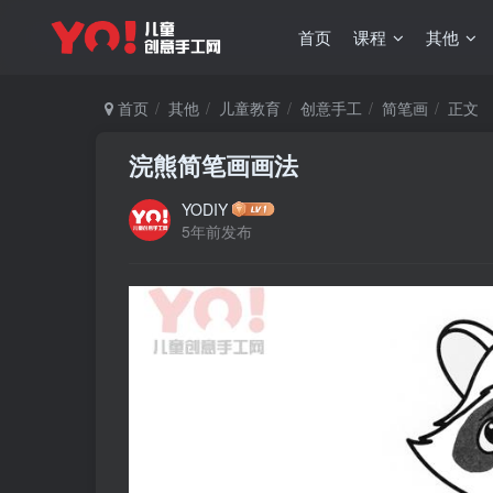
首页
课程
其他
首页
其他
儿童教育
创意手工
简笔画
正文
浣熊简笔画画法
YODIY
5年前发布