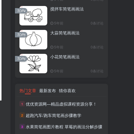
搅拌车简笔画画法
TOP4
5年前
0条讨论
大蒜简笔画画法
TOP5
5年前
0条讨论
小花简笔画画法
TOP6
5年前
0条讨论
热门文章
最新发布
猜你喜欢
优优资源网—精品虚拟课程资源分享！
1
超跑汽车/跑车简笔画步骤教学
2
水果简笔画图片教程 草莓的画法分解步骤
3