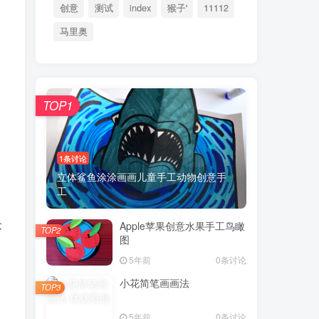
创意
测试
index
猴子'
11112
马里奥
TOP1
1条讨论
立体鲨鱼涂涂画画儿童手工动物创意手
工
念
Apple苹果创意水果手工鸟瞰
TOP2
图
5年前
0条讨论
小花简笔画画法
TOP3
5年前
0条讨论