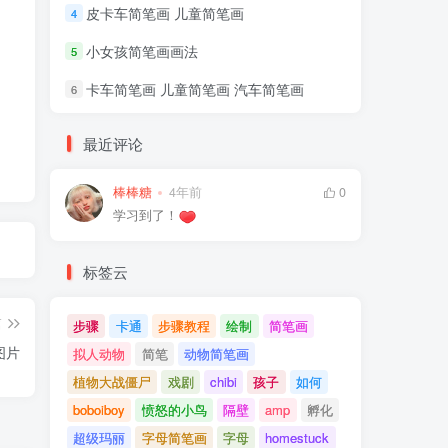
皮卡车简笔画 儿童简笔画
4
小女孩简笔画画法
5
卡车简笔画 儿童简笔画 汽车简笔画
6
最近评论
棒棒糖
4年前
0
学习到了！
标签云
篇
步骤
卡通
步骤教程
绘制
简笔画
图片
拟人动物
简笔
动物简笔画
植物大战僵尸
戏剧
chibi
孩子
如何
boboiboy
愤怒的小鸟
隔壁
amp
孵化
超级玛丽
字母简笔画
字母
homestuck