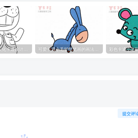
土拨鼠简笔画拟人化卡通设计线稿
可爱卡通小毛驴简笔画的画法图片
提交评