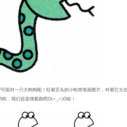
宁可面对一只大狗狗呢！吐着舌头的小蛇简笔画图片，对着它大
蛇，我们还是绕着跑吧O(∩_∩)O哈！