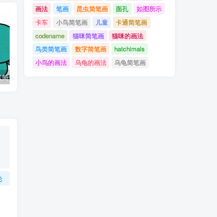
画法
笔画
昆虫简笔画
面孔
如图所示
卡车
小鸟简笔画
儿童
卡通简笔画
codename
猫咪简笔画
猫咪的画法
鸟类简笔画
数字简笔画
hatchimals
小鸟的画法
乌龟的画法
乌龟简笔画
彩色卡通小老鼠简笔画的图片教程
简笔画犀牛的画法步骤彩色
学习如何画
论