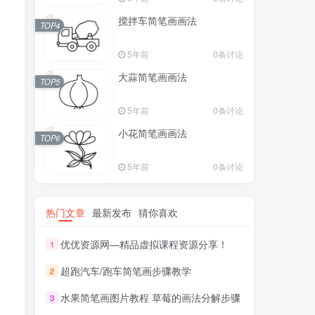
搅拌车简笔画画法
TOP4
5年前
0条讨论
大蒜简笔画画法
TOP5
5年前
0条讨论
小花简笔画画法
TOP6
5年前
0条讨论
热门文章
最新发布
猜你喜欢
优优资源网—精品虚拟课程资源分享！
1
超跑汽车/跑车简笔画步骤教学
2
水果简笔画图片教程 草莓的画法分解步骤
3