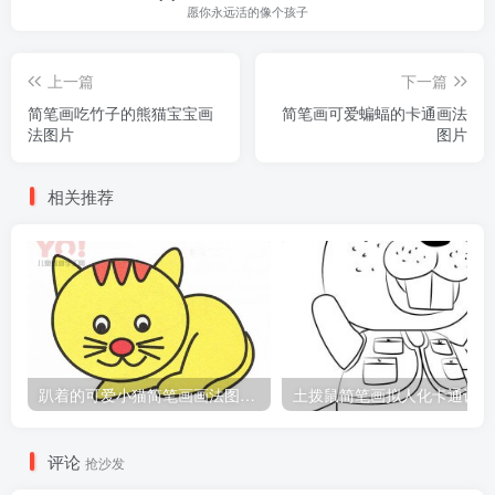
愿你永远活的像个孩子
上一篇
下一篇
简笔画吃竹子的熊猫宝宝画
简笔画可爱蝙蝠的卡通画法
法图片
图片
相关推荐
趴着的可爱小猫简笔画画法图片教程
土
评论
抢沙发