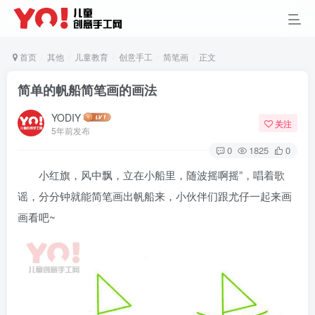
首页
其他
儿童教育
创意手工
简笔画
正文
简单的帆船简笔画的画法
YODIY
关注
5年前发布
0
1825
0
小红旗，风中飘，立在小船里，随波摇啊摇”，唱着歌
谣，分分钟就能简笔画出帆船来，小伙伴们跟尤仔一起来画
画看吧~