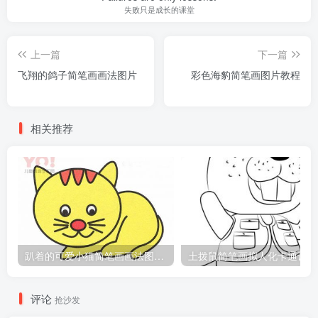
失败只是成长的课堂
上一篇
下一篇
飞翔的鸽子简笔画画法图片
彩色海豹简笔画图片教程
相关推荐
趴着的可爱小猫简笔画画法图片教程
土
评论
抢沙发