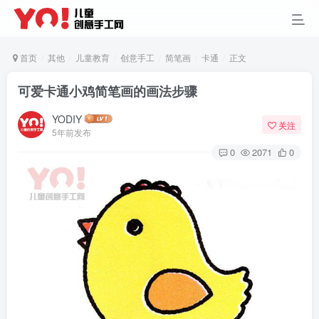
首页
其他
儿童教育
创意手工
简笔画
卡通
正文
可爱卡通小鸡简笔画的画法步骤
YODIY
关注
5年前发布
0
2071
0