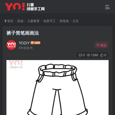
首页
其他
儿童教育
创意手工
简笔画
正文
裤子简笔画画法
YODIY
关注
5年前发布
0
1390
0