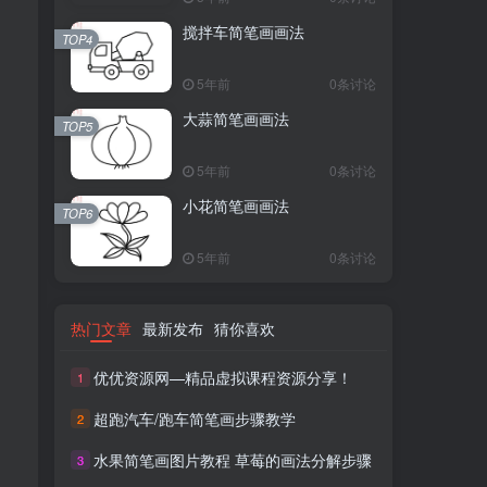
搅拌车简笔画画法
TOP4
5年前
0条讨论
大蒜简笔画画法
TOP5
5年前
0条讨论
小花简笔画画法
TOP6
5年前
0条讨论
热门文章
最新发布
猜你喜欢
优优资源网—精品虚拟课程资源分享！
1
超跑汽车/跑车简笔画步骤教学
2
水果简笔画图片教程 草莓的画法分解步骤
3