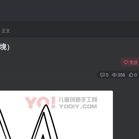
正文
境）
关注
0
356
0