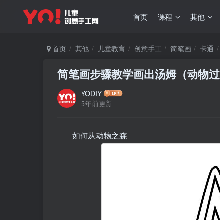
首页
课程
其他
首页
其他
儿童教育
创意手工
简笔画
卡通
简笔画步骤教学画出汤姆（动物过
YODIY
5年前更新
如何从动物之森