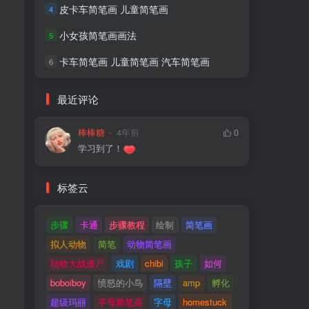
皮卡车简笔画 儿童简笔画
4
小女孩简笔画画法
5
卡车简笔画 儿童简笔画 汽车简笔画
6
最近评论
棒棒糖
4年前
0
学习到了！
标签云
步骤
卡通
步骤教程
绘制
简笔画
拟人动物
简笔
动物简笔画
植物大战僵尸
戏剧
chibi
孩子
如何
boboiboy
愤怒的小鸟
隔壁
amp
孵化
超级玛丽
字母简笔画
字母
homestuck