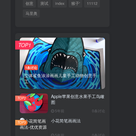
创意
测试
index
猴子'
11112
马里奥
TOP1
1条讨论
立体鲨鱼涂涂画画儿童手工动物创意手
工
Apple苹果创意水果手工鸟瞰
TOP2
图
5年前
0条讨论
小花简笔画画法
TOP3
5年前
0条讨论