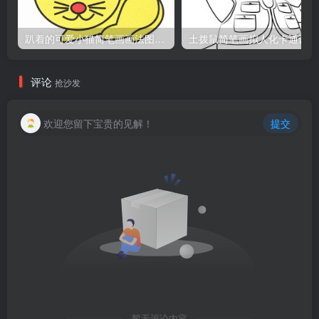
趴着的可爱小猫简笔画画法图片教程
土
评论
抢沙发
欢迎您留下宝贵的见解！
提交
暂无评论内容