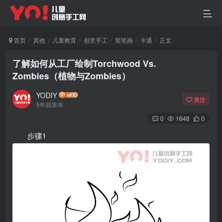
首页
其他
儿童教育
创意手工
简笔画
卡通
正文
了解如何从工厂绘制Torchwood Vs.
Zombies（植物与Zombies）
YODIY
关注
5年前发布
0
1648
0
步骤1