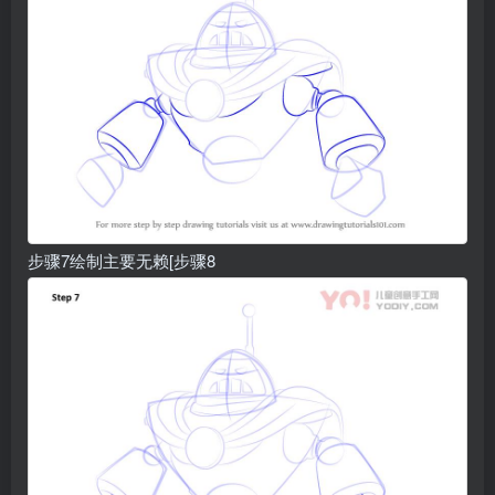
步骤7绘制主要无赖[步骤8