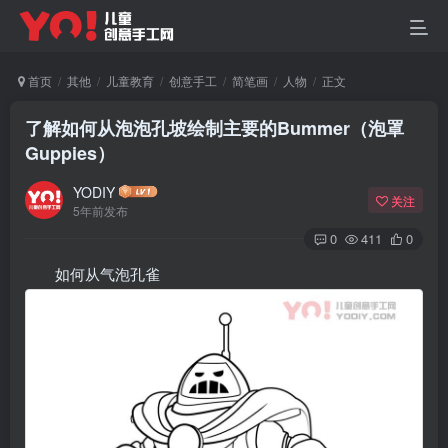
首页
其他
儿童教育
创意手工
简笔画
人物
正文
了解如何从泡泡孔坡绘制主要的Bummer（泡罩
Guppies）
YODIY
关注
5年前发布
0
411
0
如何从气泡孔雀