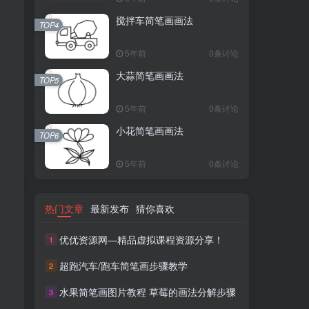
搅拌车简笔画画法
TOP4
5年前
0条讨论
大蒜简笔画画法
TOP5
5年前
0条讨论
小花简笔画画法
TOP6
5年前
0条讨论
热门文章
最新发布
猜你喜欢
优优资源网—精品虚拟课程资源分享！
1
超跑汽车/跑车简笔画步骤教学
2
水果简笔画图片教程 草莓的画法分解步骤
3