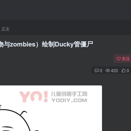
正文
物与zombies）绘制Ducky管僵尸
关注
0
433
0