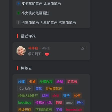
皮卡车简笔画 儿童简笔画
4
小女孩简笔画画法
5
卡车简笔画 儿童简笔画 汽车简笔画
6
最近评论
棒棒糖
4年前
0
学习到了！
标签云
步骤
卡通
步骤教程
绘制
简笔画
拟人动物
简笔
动物简笔画
植物大战僵尸
戏剧
chibi
孩子
如何
boboiboy
愤怒的小鸟
隔壁
amp
孵化
超级玛丽
字母简笔画
字母
homestuck