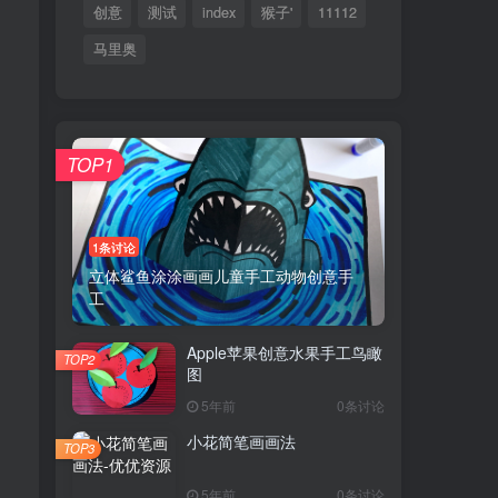
创意
测试
index
猴子'
11112
马里奥
TOP1
1条讨论
立体鲨鱼涂涂画画儿童手工动物创意手
工
Apple苹果创意水果手工鸟瞰
TOP2
图
5年前
0条讨论
小花简笔画画法
TOP3
5年前
0条讨论