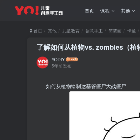
首页
课程
其他
首页
其他
儿童教育
创意手工
简笔画
卡通
了解如何从植物vs. zombies（植
YODIY
5年前发布
如何从植物绘制达基管僵尸大战僵尸