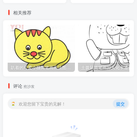
相关推荐
趴着的可爱小猫简笔画画法图片教程
土
评论
抢沙发
欢迎您留下宝贵的见解！
提交