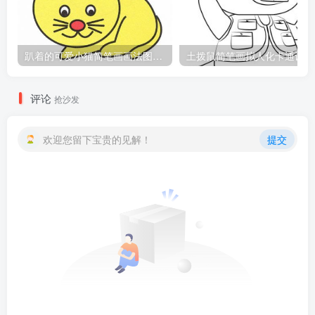
趴着的可爱小猫简笔画画法图片教程
土
评论
抢沙发
欢迎您留下宝贵的见解！
提交