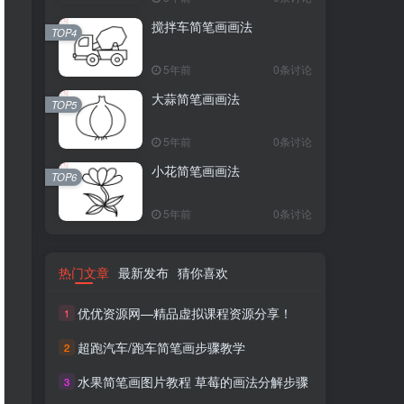
搅拌车简笔画画法
TOP4
5年前
0条讨论
大蒜简笔画画法
TOP5
5年前
0条讨论
小花简笔画画法
TOP6
5年前
0条讨论
热门文章
最新发布
猜你喜欢
优优资源网—精品虚拟课程资源分享！
1
超跑汽车/跑车简笔画步骤教学
2
水果简笔画图片教程 草莓的画法分解步骤
3