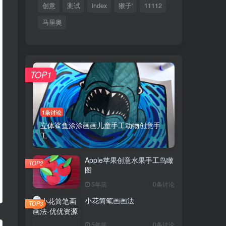
创意
测试
index
猴子'
11112
马里奥
TOP1
1条讨论
立体鲨鱼涂涂画画儿童手工动物创意手
工
Apple苹果创意水果手工鸟瞰
TOP2
图
5年前
0条讨论
小花简笔画画法
TOP3
5年前
0条讨论