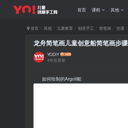
首页
课程
其他
首页
其他
儿童教育
创意手工
简笔画
交通
龙舟简笔画儿童创意船简笔画步骤
YODIY
4年前更新
如何绘制的ArgoII船