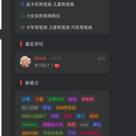
皮卡车简笔画 儿童简笔画
4
小女孩简笔画画法
5
卡车简笔画 儿童简笔画 汽车简笔画
6
最近评论
棒棒糖
4年前
0
学习到了！
标签云
步骤
卡通
步骤教程
绘制
简笔画
拟人动物
简笔
动物简笔画
植物大战僵尸
戏剧
chibi
孩子
如何
boboiboy
愤怒的小鸟
隔壁
amp
孵化
超级玛丽
字母简笔画
字母
homestuck