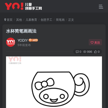
首页
其他
儿童教育
创意手工
简笔画
正文
水杯简笔画画法
YODIY
关注
5年前发布
0
996
0