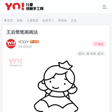
首页
其他
儿童教育
创意手工
简笔画
正文
王后简笔画画法
YODIY
关注
5年前发布
0
419
0