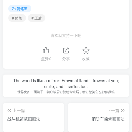
简笔画
# 简笔
# 王后
喜欢就支持一下吧
点赞
0
分享
收藏
The world is like a mirror: Frown at itand it frowns at you;
smile, and it smiles too.
世界犹如一面镜子：朝它皱眉它就朝你皱眉，朝它微笑它也吵你微笑
上一篇
下一篇
战斗机简笔画画法
消防车简笔画画法