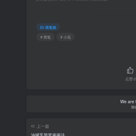
简笔画
# 简笔
# 小花
点赞
0
We are t
我
上一篇
油罐车简笔画画法