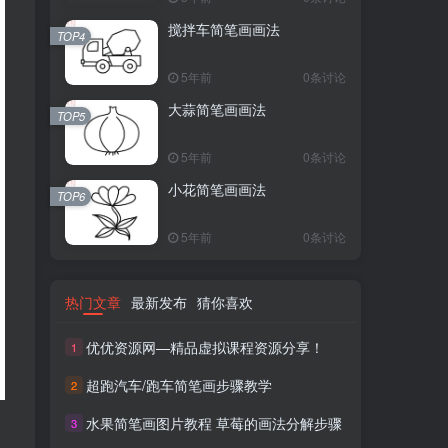
搅拌车简笔画画法
TOP4
5年前
0条讨论
大蒜简笔画画法
TOP5
5年前
0条讨论
小花简笔画画法
TOP6
5年前
0条讨论
热门文章
最新发布
猜你喜欢
优优资源网—精品虚拟课程资源分享！
1
超跑汽车/跑车简笔画步骤教学
2
水果简笔画图片教程 草莓的画法分解步骤
3