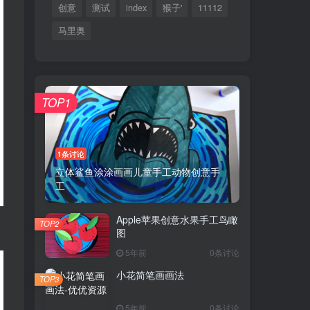
创意
测试
index
猴子'
11112
马里奥
TOP1
1条讨论
立体鲨鱼涂涂画画儿童手工动物创意手
工
Apple苹果创意水果手工鸟瞰
TOP2
图
5年前
0条讨论
小花简笔画画法
TOP3
5年前
0条讨论