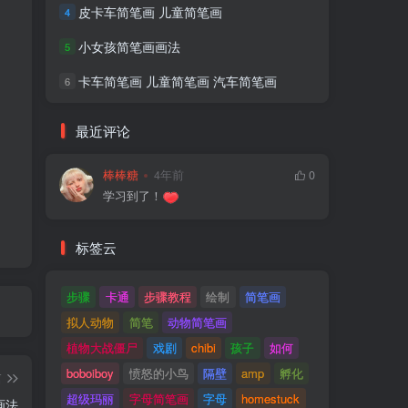
皮卡车简笔画 儿童简笔画
4
小女孩简笔画画法
5
卡车简笔画 儿童简笔画 汽车简笔画
6
最近评论
棒棒糖
4年前
0
学习到了！
标签云
步骤
卡通
步骤教程
绘制
简笔画
拟人动物
简笔
动物简笔画
植物大战僵尸
戏剧
chibi
孩子
如何
boboiboy
愤怒的小鸟
隔壁
amp
孵化
篇
超级玛丽
字母简笔画
字母
homestuck
画法