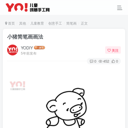
首页
其他
儿童教育
创意手工
简笔画
正文
小猪简笔画画法
YODIY
关注
5年前发布
0
452
0