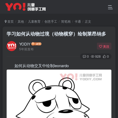
首页
其他
儿童教育
创意手工
简笔画
卡通
正文
学习如何从动物过境（动物横穿）绘制莱昂纳多
YODIY
关注
5年前发布
0
928
0
如何从动物交叉中绘制leonardo