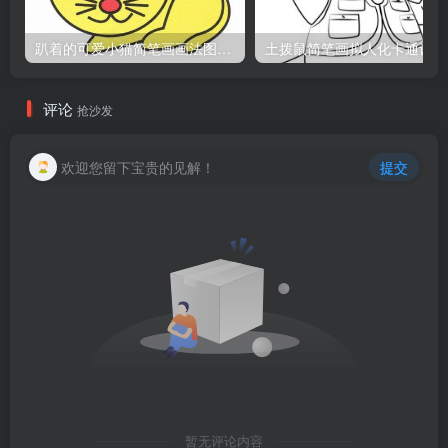
趴着的可爱小猫简笔画画法图片教程
土
评论
抢沙发
欢迎您留下宝贵的见解！
提交
暂无评论内容