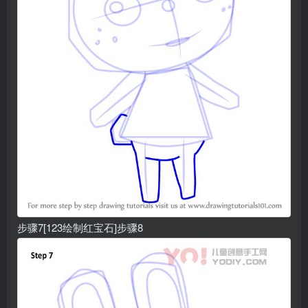
步骤7[123绘制红宝石]步骤8