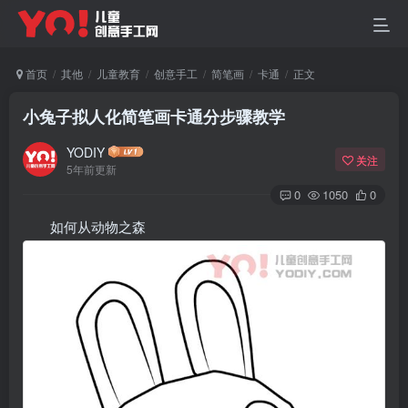
首页
其他
儿童教育
创意手工
简笔画
卡通
正文
小兔子拟人化简笔画卡通分步骤教学
YODIY
关注
5年前更新
0
1050
0
如何从动物之森