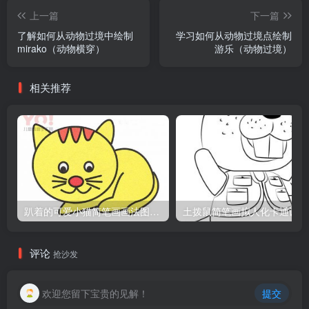
上一篇
下一篇
了解如何从动物过境中绘制
学习如何从动物过境点绘制
mirako（动物横穿）
游乐（动物过境）
相关推荐
趴着的可爱小猫简笔画画法图片教程
土
评论
抢沙发
欢迎您留下宝贵的见解！
提交