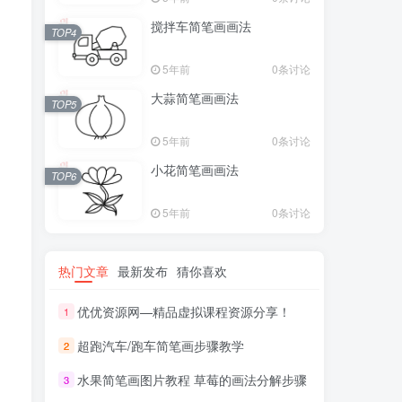
搅拌车简笔画画法
TOP4
5年前
0条讨论
大蒜简笔画画法
TOP5
5年前
0条讨论
小花简笔画画法
TOP6
5年前
0条讨论
热门文章
最新发布
猜你喜欢
优优资源网—精品虚拟课程资源分享！
1
超跑汽车/跑车简笔画步骤教学
2
水果简笔画图片教程 草莓的画法分解步骤
3