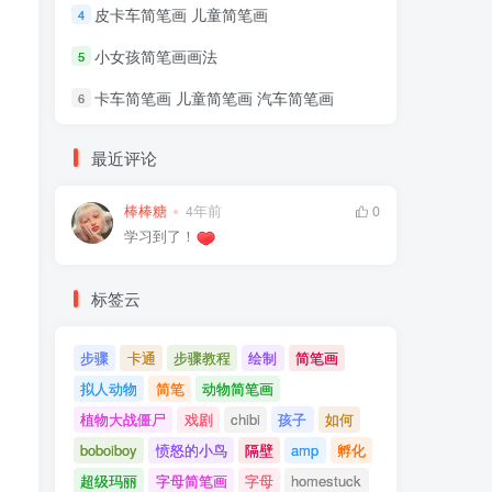
皮卡车简笔画 儿童简笔画
4
小女孩简笔画画法
5
卡车简笔画 儿童简笔画 汽车简笔画
6
最近评论
棒棒糖
4年前
0
学习到了！
标签云
步骤
卡通
步骤教程
绘制
简笔画
拟人动物
简笔
动物简笔画
植物大战僵尸
戏剧
chibi
孩子
如何
boboiboy
愤怒的小鸟
隔壁
amp
孵化
超级玛丽
字母简笔画
字母
homestuck