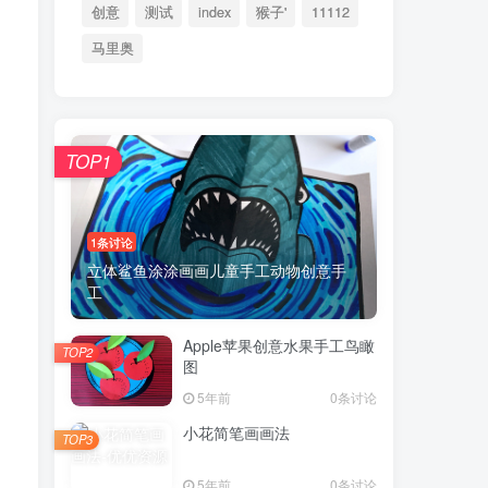
创意
测试
index
猴子'
11112
马里奥
TOP1
1条讨论
立体鲨鱼涂涂画画儿童手工动物创意手
工
Apple苹果创意水果手工鸟瞰
TOP2
图
5年前
0条讨论
小花简笔画画法
TOP3
5年前
0条讨论