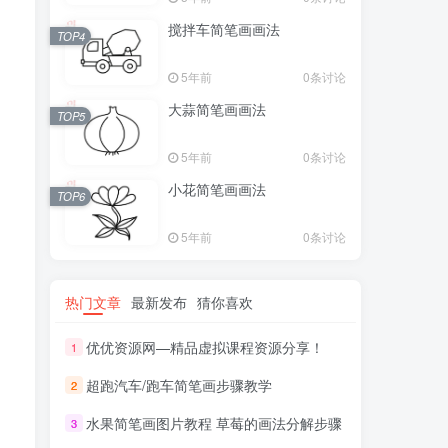
搅拌车简笔画画法
TOP4
5年前
0条讨论
大蒜简笔画画法
TOP5
5年前
0条讨论
小花简笔画画法
TOP6
5年前
0条讨论
热门文章
最新发布
猜你喜欢
优优资源网—精品虚拟课程资源分享！
1
超跑汽车/跑车简笔画步骤教学
2
水果简笔画图片教程 草莓的画法分解步骤
3