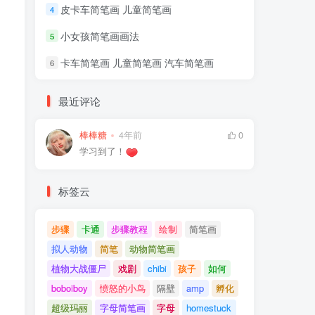
皮卡车简笔画 儿童简笔画
4
小女孩简笔画画法
5
卡车简笔画 儿童简笔画 汽车简笔画
6
最近评论
棒棒糖
4年前
0
学习到了！
标签云
步骤
卡通
步骤教程
绘制
简笔画
拟人动物
简笔
动物简笔画
植物大战僵尸
戏剧
chibi
孩子
如何
boboiboy
愤怒的小鸟
隔壁
amp
孵化
超级玛丽
字母简笔画
字母
homestuck