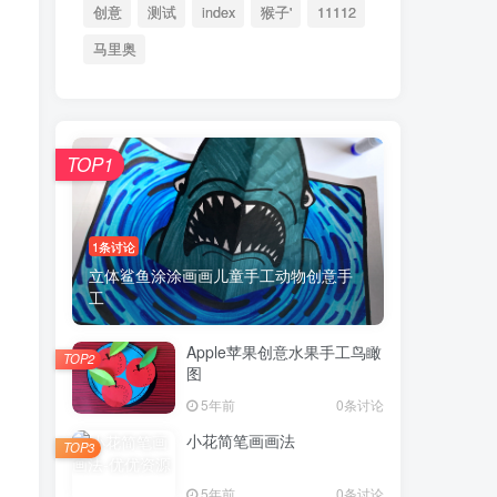
创意
测试
index
猴子'
11112
马里奥
TOP1
1条讨论
立体鲨鱼涂涂画画儿童手工动物创意手
工
Apple苹果创意水果手工鸟瞰
TOP2
图
5年前
0条讨论
小花简笔画画法
TOP3
5年前
0条讨论