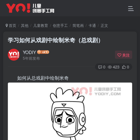
首页
其他
儿童教育
创意手工
简笔画
卡通
正文
学习如何从戏剧中绘制米奇（总戏剧）
YODIY
关注
5年前发布
0
423
0
如何从总戏剧中绘制米奇