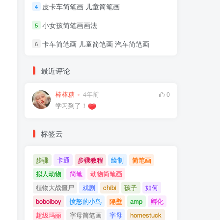
皮卡车简笔画 儿童简笔画
4
小女孩简笔画画法
5
卡车简笔画 儿童简笔画 汽车简笔画
6
最近评论
棒棒糖
4年前
0
学习到了！
标签云
步骤
卡通
步骤教程
绘制
简笔画
拟人动物
简笔
动物简笔画
植物大战僵尸
戏剧
chibi
孩子
如何
boboiboy
愤怒的小鸟
隔壁
amp
孵化
超级玛丽
字母简笔画
字母
homestuck