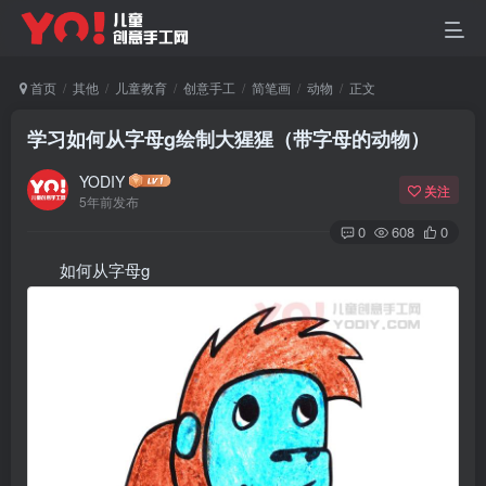
首页
其他
儿童教育
创意手工
简笔画
动物
正文
学习如何从字母g绘制大猩猩（带字母的动物）
YODIY
关注
5年前发布
0
608
0
如何从字母g