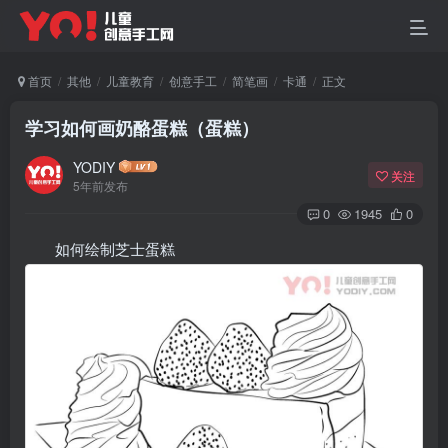
首页
其他
儿童教育
创意手工
简笔画
卡通
正文
学习如何画奶酪蛋糕（蛋糕）
YODIY
关注
5年前发布
0
1945
0
如何绘制芝士蛋糕