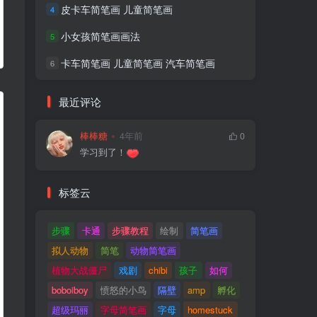
皮卡车简笔画 儿童简笔画
4
小女孩简笔画画法
5
卡车简笔画 儿童简笔画 汽车简笔画
6
最近评论
棒棒糖
4年前
0
学习到了！
标签云
步骤
卡通
步骤教程
绘制
简笔画
拟人动物
简笔
动物简笔画
植物大战僵尸
戏剧
chibi
孩子
如何
boboiboy
愤怒的小鸟
隔壁
amp
孵化
超级玛丽
字母简笔画
字母
homestuck