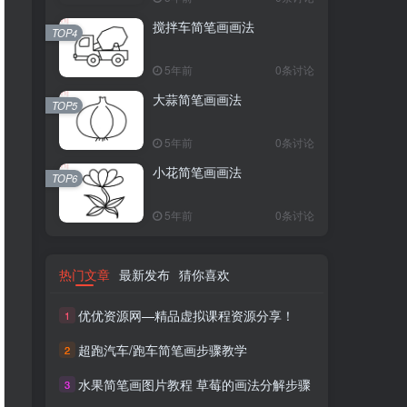
搅拌车简笔画画法
TOP4
5年前
0条讨论
大蒜简笔画画法
TOP5
5年前
0条讨论
小花简笔画画法
TOP6
5年前
0条讨论
热门文章
最新发布
猜你喜欢
优优资源网—精品虚拟课程资源分享！
1
超跑汽车/跑车简笔画步骤教学
2
水果简笔画图片教程 草莓的画法分解步骤
3