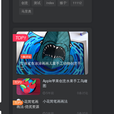
创意
测试
index
猴子'
11112
马里奥
TOP1
1条讨论
立体鲨鱼涂涂画画儿童手工动物创意手
工
Apple苹果创意水果手工鸟瞰
TOP2
图
5年前
0条讨论
小花简笔画画法
TOP3
5年前
0条讨论