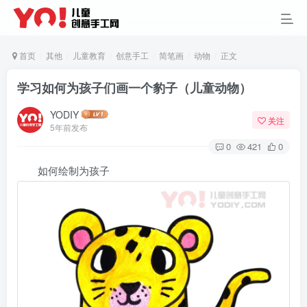
首页
其他
儿童教育
创意手工
简笔画
动物
正文
学习如何为孩子们画一个豹子（儿童动物）
YODIY
关注
5年前发布
0
421
0
如何绘制为孩子