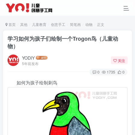
首页
其他
儿童教育
创意手工
简笔画
动物
正文
学习如何为孩子们绘制一个Trogon鸟（儿童动
物）
YODIY
关注
5年前发布
0
1735
0
如何为孩子绘制刺鸟