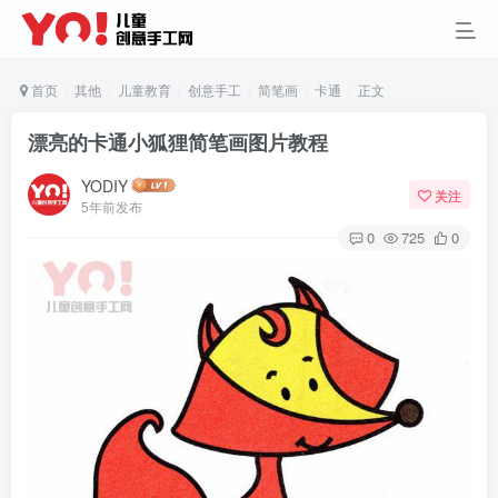
首页
其他
儿童教育
创意手工
简笔画
卡通
正文
漂亮的卡通小狐狸简笔画图片教程
YODIY
关注
5年前发布
0
725
0