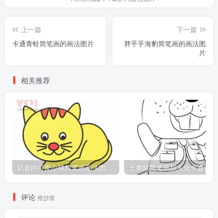
上一篇
下一篇
卡通青蛙简笔画的画法图片
胖乎乎海豹简笔画的画法图
片
相关推荐
趴着的可爱小猫简笔画画法图片教程
土
评论
抢沙发