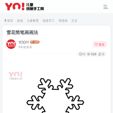
首页
其他
儿童教育
创意手工
简笔画
正文
雪花简笔画画法
YODIY
关注
5年前发布
0
528
0