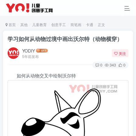
首页
其他
儿童教育
创意手工
简笔画
卡通
正文
学习如何从动物过境中画出沃尔特（动物横穿）
YODIY
关注
5年前发布
0
343
0
如何从动物交叉中绘制沃尔特