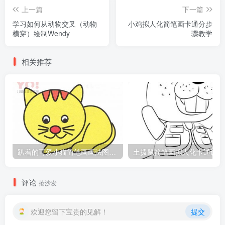
上一篇
下一篇
学习如何从动物交叉（动物
小鸡拟人化简笔画卡通分步
横穿）绘制Wendy
骤教学
相关推荐
趴着的可爱小猫简笔画画法图片教程
土
评论
抢沙发
欢迎您留下宝贵的见解！
提交