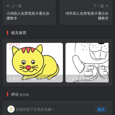
上一篇
下一篇
小鸡拟人化简笔画卡通分步
绵羊拟人化简笔画卡通分步
骤教学
骤教学
相关推荐
趴着的可爱小猫简笔画画法图片教程
土
评论
抢沙发
欢迎您留下宝贵的见解！
提交