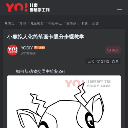
首页
其他
儿童教育
创意手工
简笔画
卡通
正文
小鹿拟人化简笔画卡通分步骤教学
YODIY
关注
5年前更新
0
2112
0
如何从动物交叉中绘制Zell