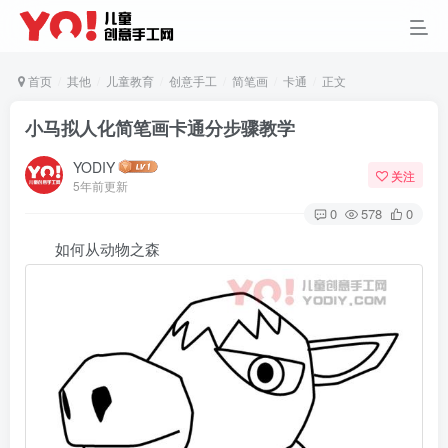
首页
其他
儿童教育
创意手工
简笔画
卡通
正文
小马拟人化简笔画卡通分步骤教学
YODIY
关注
5年前更新
0
578
0
如何从动物之森