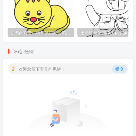
趴着的可爱小猫简笔画画法图片教程
土
评论
抢沙发
欢迎您留下宝贵的见解！
提交